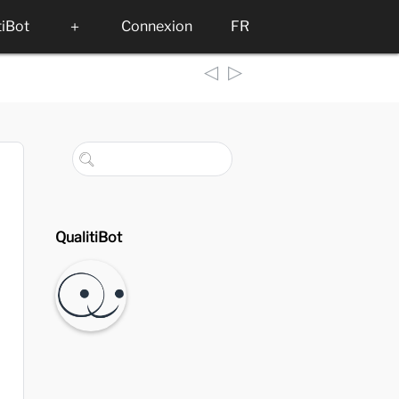
tiBot
＋
Connexion
FR
◁
▷
QualitiBot