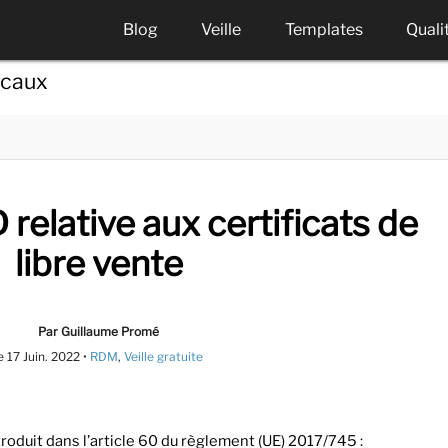
Blog
Veille
Templates
Quali
icaux
elative aux certificats de
libre vente
Par Guillaume Promé
e
17 Juin. 2022
•
RDM
,
Veille gratuite
troduit dans l’article 60 du règlement (UE) 2017/745 :