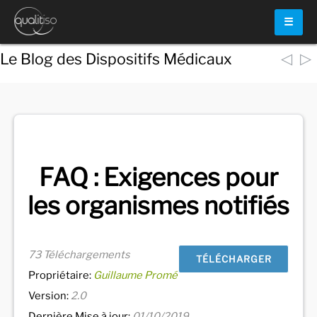
☰
◁
▷
Le Blog des Dispositifs Médicaux
Voir
tous les documents
FAQ : Exigences pour
les organismes notifiés
73 Téléchargements
TÉLÉCHARGER
Propriétaire:
Guillaume Promé
Version:
2.0
Dernière Mise à jour:
01/10/2019