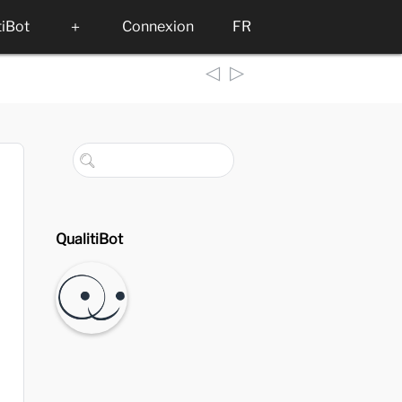
tiBot
＋
Connexion
FR
◁
▷
QualitiBot