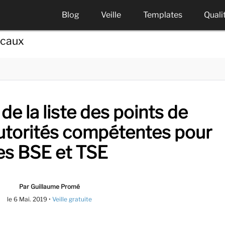
Blog
Veille
Templates
Quali
icaux
 de la liste des points de
utorités compétentes pour
es BSE et TSE
Par Guillaume Promé
le
6 Mai. 2019
•
Veille gratuite