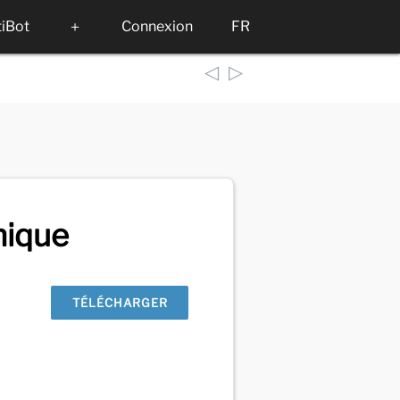
tiBot
＋
Connexion
FR
◁
▷
nique
TÉLÉCHARGER