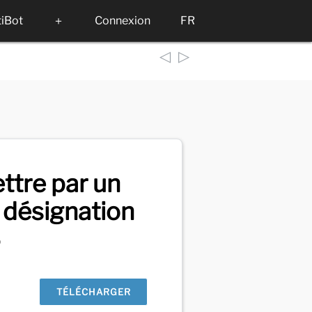
tiBot
＋
Connexion
FR
◁
▷
ttre par un
 désignation
6
TÉLÉCHARGER