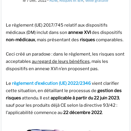
le
7 Déc. 2022
•
RDM
,
Risques et B/R
,
Veille gratuite
Le règlement (UE) 2017/745 relatif aux dispositifs
médicaux (DM) inclut dans son
annexe XVI
des dispositifs
non-médicaux
,
mais présentant des
risques
comparables.
Ceci créé un paradoxe : dans le règlement, les risques sont
acceptables
au regard de leurs bénéfices
, mais les
dispositifs en annexe XVI n’en proposent pas.
Le
règlement d’exécution (UE) 2022/2346
vient clarifier
cette situation, en détaillant le processus de
gestion des
risques
attendu. Il est
applicable à partir du 22 juin 2023
,
sauf pour les produits déjà CE selon la directive 93/42 :
l’applicabilité commence au
22 décembre 2022
.