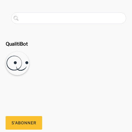
QualitiBot