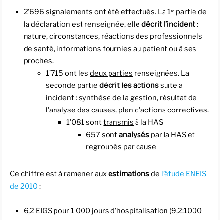
2’696
signalements
ont été effectués. La 1ʳᵉ partie de
la déclaration est renseignée, elle
décrit l’incident
:
nature, circonstances, réactions des professionnels
de santé, informations fournies au patient ou à ses
proches.
1’715 ont les
deux parties
renseignées. La
seconde partie
décrit les actions
suite à
incident : synthèse de la gestion, résultat de
l’analyse des causes, plan d’actions correctives.
1’081 sont
transmis
à la HAS
657 sont
analysés
par la HAS et
regroupés
par cause
Ce chiffre est à ramener aux
estimations
de
l’étude ENEIS
de 2010
:
6,2 EIGS pour 1 000 jours d’hospitalisation (9,2:1000