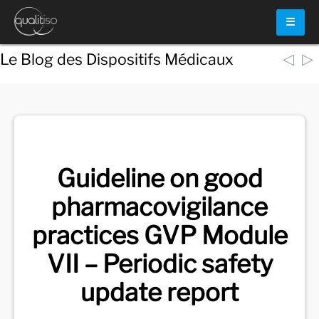
☰
◁
▷
Le Blog des Dispositifs Médicaux
Voir
tous les documents
Guideline on good
pharmacovigilance
practices GVP Module
VII – Periodic safety
update report