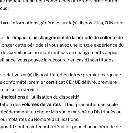
(le modèle tenait déjà compte des différents draft qui ont
ous :
rture
(informations générales sur le(s) dispositif(s), l’ON et le
e de l’
impact d’un changement de la période de collecte de
d’allonger cette période si vous avez une longue expérience du
s de surveillance ne montrent pas de changements depuis
illance, vous pouvez la raccourcir en cas d’incertitudes
relatives au(x) dispositif(s), des
dates
: premier marquage
e conformité, premier certificat CE / UE délivré, première
re mise en service.
-indication
s à l’utilisation du dispositif
ntation des
volumes de ventes
: il faut présenter une seule
récédemment ; au choix : Mis sur le marché ou Distribués ou
 ou Implantés ou Nombre d’utilisations.
spositif
sont maintenant à détailler pour chaque période de