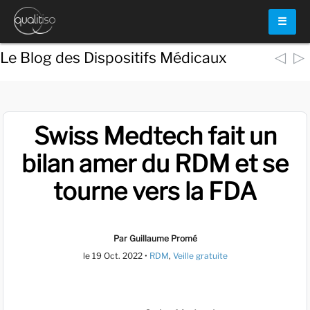
☰
◁
▷
Le Blog des Dispositifs Médicaux
Swiss Medtech fait un
bilan amer du RDM et se
tourne vers la FDA
Par Guillaume Promé
le
19 Oct. 2022
•
RDM
,
Veille gratuite