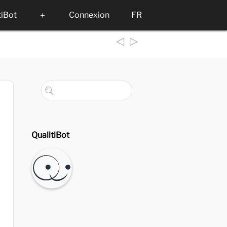
tiBot
＋
Connexion
FR
◁
▷
QualitiBot