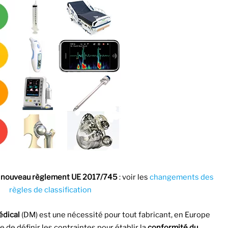
e
nouveau règlement UE 2017/745
: voir les
changements des
règles de classification
édical
(DM) est une nécessité pour tout fabricant, en Europe
e de définir les contraintes pour établir la
conformité du