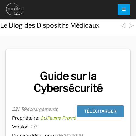
☰
◁
▷
Le Blog des Dispositifs Médicaux
Voir
tous les documents
Guide sur la
Cybersécurité
221 Téléchargements
TÉLÉCHARGER
Propriétaire:
Guillaume Promé
Version:
1.0
Dernière Mise à jour:
06/01/2020