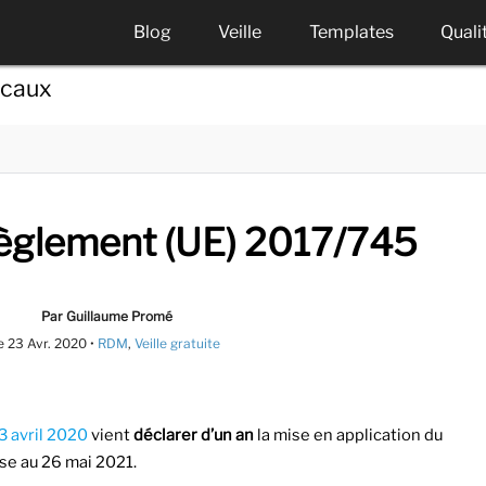
Blog
Veille
Templates
Quali
icaux
règlement (UE) 2017/745
Par Guillaume Promé
e
23 Avr. 2020
•
RDM
,
Veille gratuite
3 avril 2020
vient
déclarer d’un an
la mise en application du
se au 26 mai 2021.