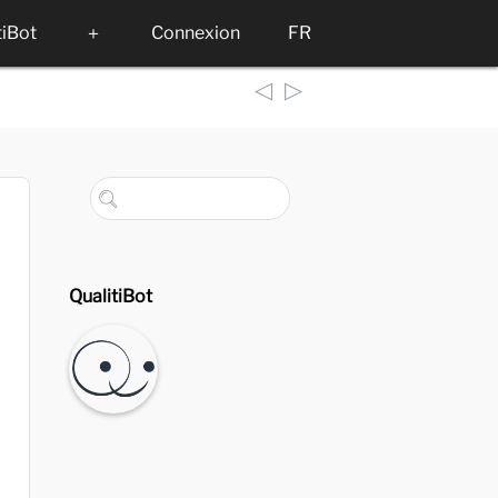
tiBot
＋
Connexion
FR
◁
▷
QualitiBot