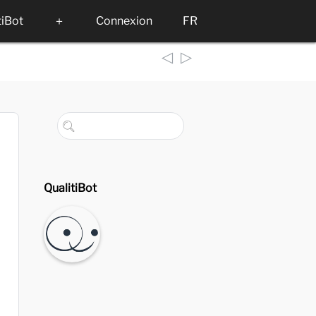
tiBot
＋
Connexion
FR
◁
▷
QualitiBot