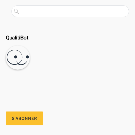
QualitiBot