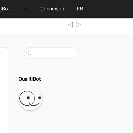
tiBot
＋
Connexion
FR
◁
▷
QualitiBot