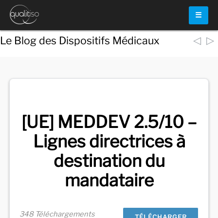
☰
◁
▷
Le Blog des Dispositifs Médicaux
Voir
tous les documents
[UE] MEDDEV 2.5/10 –
Lignes directrices à
destination du
mandataire
348 Téléchargements
TÉLÉCHARGER