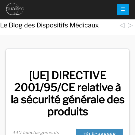
☰
◁
▷
Le Blog des Dispositifs Médicaux
Voir
tous les documents
[UE] DIRECTIVE
2001/95/CE relative à
la sécurité générale des
produits
440 Téléchargements
TÉLÉCHARGER