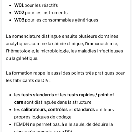
W01
pour les réactifs
W02
pour les instruments
W03
pour les consommables génériques
La nomenclature distingue ensuite plusieurs domaines
analytiques, comme la chimie clinique, l’immunochimie,
l’hématologie, la microbiologie, les maladies infectieuses
ou la génétique.
La formation rappelle aussi des points très pratiques pour
les fabricants de DIV :
les
tests standards
et les
tests rapides / point of
care
sont distingués dans la structure
les
calibrateurs
,
contrôles
et
standards
ont leurs
propres logiques de codage
l’EMDN ne permet pas, à elle seule, de déduire la
classe réglementaire du DIV