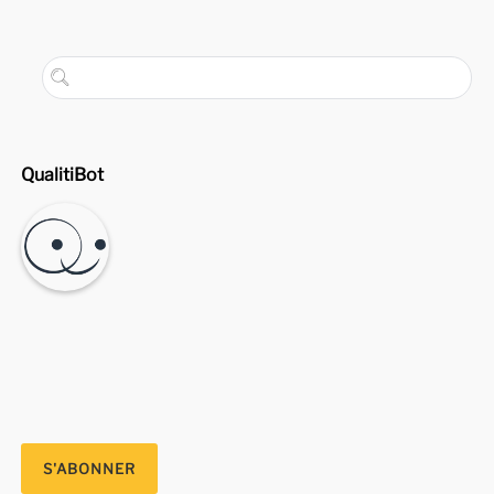
QualitiBot