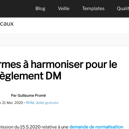
Blog
Veille
Templates
Quali
icaux
rmes à harmoniser pour le
règlement DM
Par Guillaume Promé
e
21 Mai. 2020
•
RDM
,
Veille gratuite
mission du 15.5.2020 relative à une
demande de normalisation