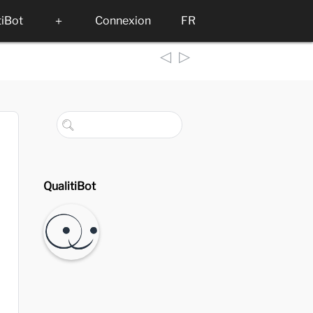
tiBot
＋
Connexion
FR
◁
▷
QualitiBot