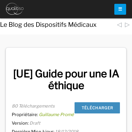
☰
◁
▷
Le Blog des Dispositifs Médicaux
Voir
tous les documents
[UE] Guide pour une IA
éthique
80 Téléchargements
TÉLÉCHARGER
Propriétaire:
Guillaume Promé
Version:
Draft
Dernière Mise à jour:
18/12/2018