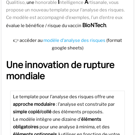
I
A
Qualitiso,
une
honorable
ntelligence
rtisanale, vous
propose un nouveau template pour l’analyse des risques.
Ce modèle est accompagné d’exemples, l’un d’entre eux
BioNTech
évalue le bénéfice / risque
du vaccin
.
👉 accéder au
modèle d’analyse des risques
(format
google sheets)
Une innovation de rupture
mondiale
Le template pour l’analyse des risques offre une
approche modulaire
: l’analyse est construite par
simple copié/collé
des éléments proposés.
Le modèle intègre une dizaine d’
éléments
obligatoires
pour une analyse à minima, et des
éléments
optionnels
à utiliser en fonction de votre