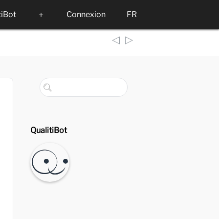
tiBot
＋
Connexion
FR
◁
▷
QualitiBot