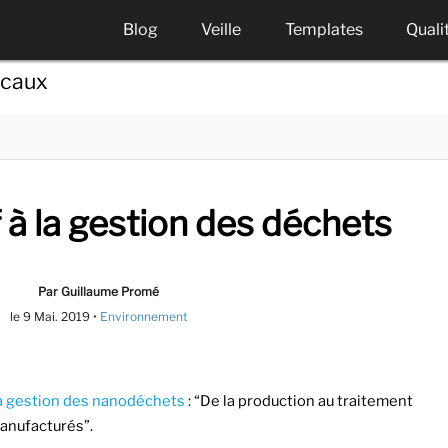
Blog
Veille
Templates
Quali
icaux
f à la gestion des déchets
Par Guillaume Promé
le
9 Mai. 2019
•
Environnement
 la gestion des nanodéchets
: “De la production au traitement
anufacturés”.