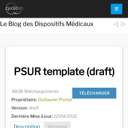
☰
◁
▷
Le Blog des Dispositifs Médicaux
Voir
tous les documents
PSUR template (draft)
9838 Téléchargements
TÉLÉCHARGER
Propriétaire:
Guillaume Promé
Version:
draft
Dernière Mise à jour:
12/04/2021
Description
Versions