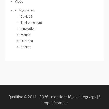
Vidéo
z. Blog-perso
Covid 19
Environnement
Innovation
Monde
Qualitiso
Société
Qualitiso © 2014 - 2026 |
mentions légales
|
cgu/cgv
|
à
propos/contact