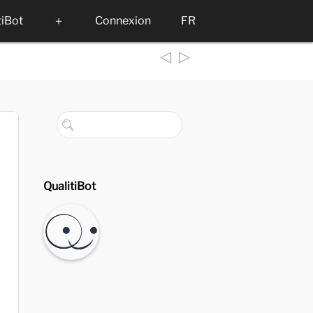
tiBot
＋
Connexion
FR
◁
▷
QualitiBot