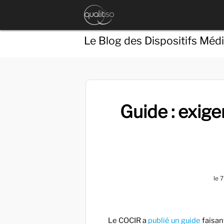
Le Blog des Dispositifs Méd
Guide : exig
le
7
Le COCIR a
publié un guide
faisant