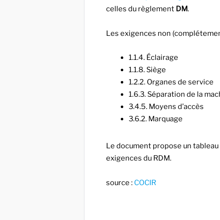
celles du règlement
DM
.
Les exigences non (complétement
1.1.4. Éclairage
1.1.8. Siège
1.2.2. Organes de service
1.6.3. Séparation de la ma
3.4.5. Moyens d’accès
3.6.2. Marquage
Le document propose un tableau q
exigences du RDM.
source :
COCIR