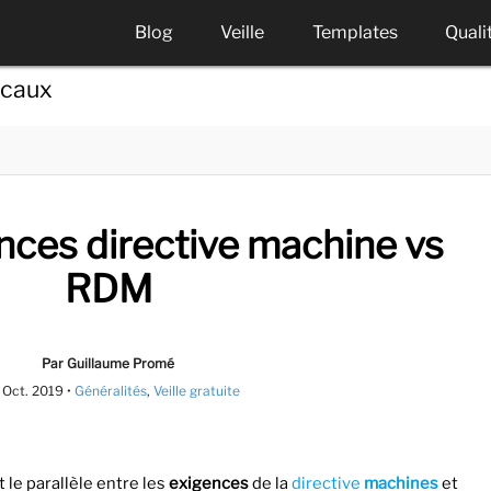
Blog
Veille
Templates
Quali
icaux
ences directive machine vs
RDM
Par Guillaume Promé
 Oct. 2019
•
Généralités
,
Veille gratuite
 le parallèle entre les
exigences
de la
directive
machines
et