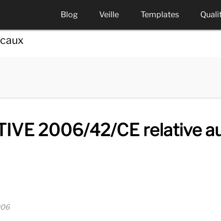
Blog
Veille
Templates
Quali
icaux
TIVE 2006/42/CE relative a
006