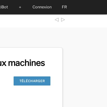
tiBot
＋
Connexion
FR
◁
▷
ux machines
TÉLÉCHARGER