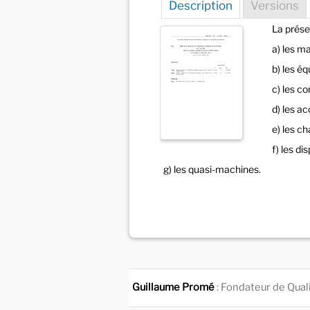
Description
Versions
La prése
a) les m
b) les é
c) les c
d) les a
e) les ch
f) les d
g) les quasi-machines.
Guillaume Promé
: Fondateur de Qual