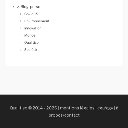
z. Blog-perso
Covid 19
Environnement
Innovation
Monde
Qualitiso
Société
Qualitiso © 2014 - 2026 |
mentions légales
|
cgu/cgv
|
à
propos/contact