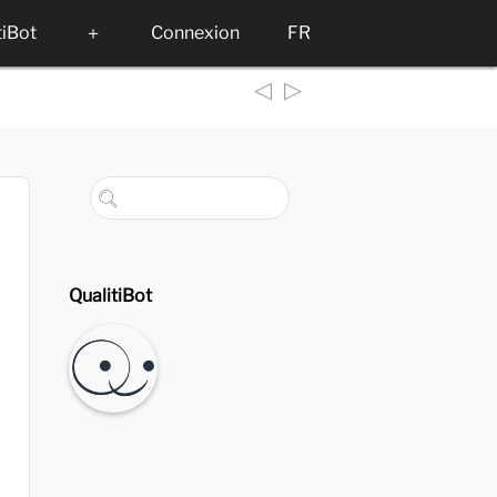
tiBot
＋
Connexion
FR
◁
▷
QualitiBot