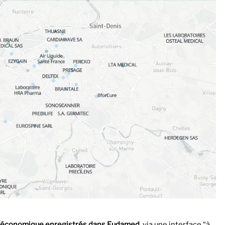
 économique enregistrés dans Eudamed
, via une interface “à