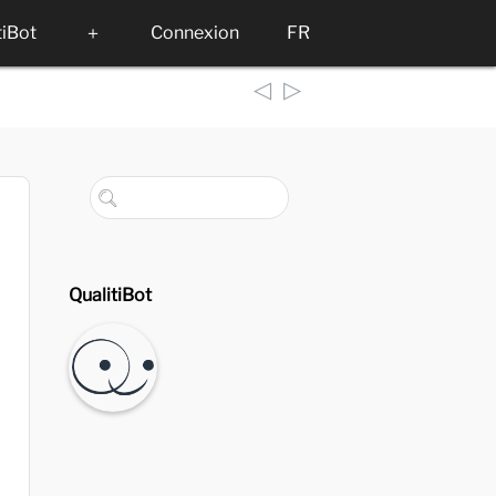
tiBot
＋
Connexion
FR
◁
▷
QualitiBot