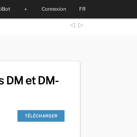
tiBot
＋
Connexion
FR
◁
▷
ts DM et DM-
TÉLÉCHARGER