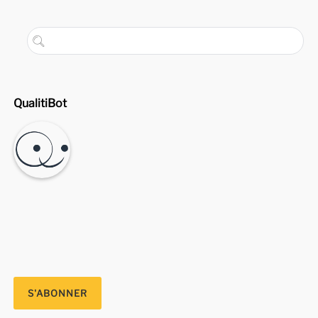
QualitiBot