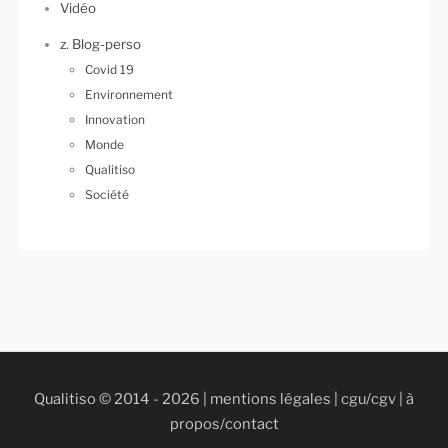
Vidéo
z. Blog-perso
Covid 19
Environnement
Innovation
Monde
Qualitiso
Société
Qualitiso © 2014 - 2026 |
mentions légales
|
cgu/cgv
|
à
propos/contact