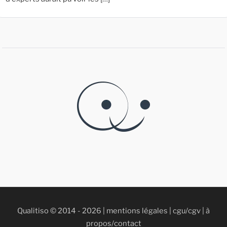
Qualitiso © 2014 - 2026 |
mentions légales
|
cgu/cgv
|
à
propos/contact